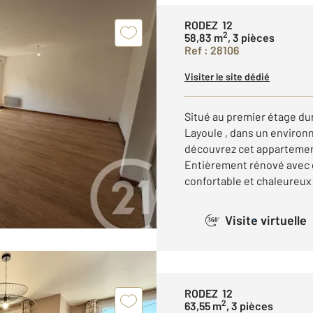
RODEZ 12
2
58,83 m
, 3 pièces
Ref : 28106
Visiter le site dédié
Situé au premier étage du
Layoule , dans un environ
découvrez cet appartement
Entièrement rénové avec g
confortable et chaleureux .
Visite virtuelle
360°
RODEZ 12
2
63,55 m
, 3 pièces