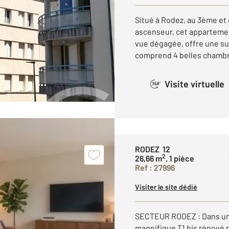
Situé à Rodez, au 3ème et
ascenseur, cet appartemen
vue dégagée, offre une sur
comprend 4 belles chambre
Visite virtuelle
360°
RODEZ 12
2
26,66 m
, 1 pièce
Ref : 27996
Visiter le site dédié
SECTEUR RODEZ : Dans un 
magnifique T1 bis rénové