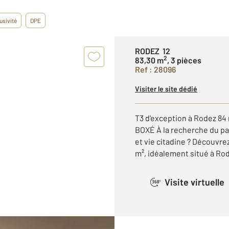
usivité
DPE
RODEZ 12
2
83,30 m
, 3 pièces
Ref : 28096
Visiter le site dédié
T3 d'exception à Rodez 8
BOXÉ À la recherche du par
et vie citadine ? Découvr
m², idéalement situé à Rode
Visite virtuelle
360°