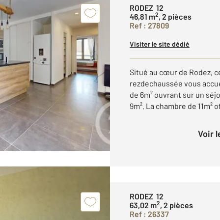
RODEZ 12
2
46,81 m
, 2 pièces
Ref : 27809
Visiter le site dédié
Situé au cœur de Rodez, 
rezdechaussée vous accuei
de 6m² ouvrant sur un séj
9m². La chambre de 11m² of
Voir 
RODEZ 12
2
63,02 m
, 2 pièces
Ref : 26337