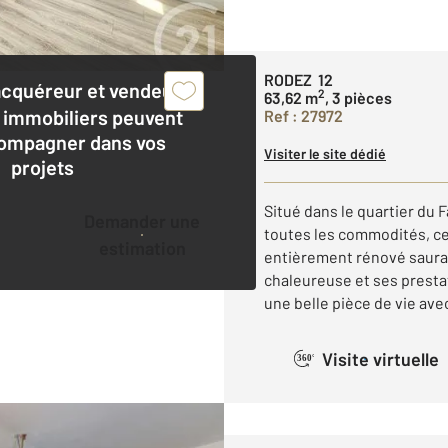
RODEZ 12
acquéreur et vendeur,
2
63,62 m
, 3 pièces
 immobiliers peuvent
Ref : 27972
ompagner dans vos
Visiter le site dédié
projets
Situé dans le quartier du
Demander une
toutes les commodités, c
estimation
entièrement rénové saura
chaleureuse et ses prest
une belle pièce de vie avec
Visite virtuelle
360°