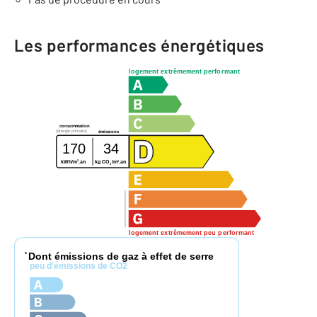
Les performances énergétiques
logement extrêmement performant
consommation
(énergie primaire)
émissions
170
34
2
2
kWh/m
.an
kg CO
/m
.an
2
logement extrêmement peu performant
Dont émissions de gaz à effet de serre
*
peu d'émissions de CO2