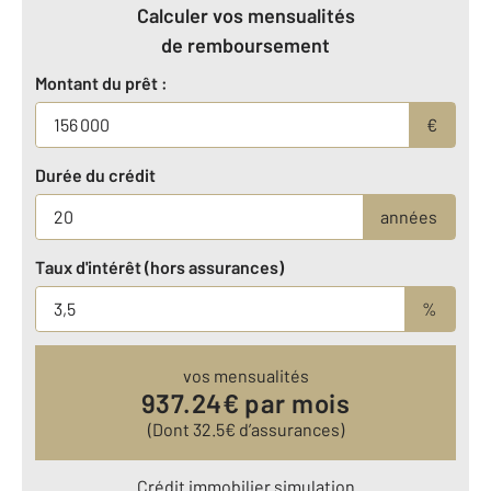
Calculer vos mensualités
de remboursement
Montant du prêt :
€
Durée du crédit
années
Taux d'intérêt (hors assurances)
%
vos mensualités
937.24
€ par mois
(Dont
32.5
€ d’assurances)
Crédit immobilier simulation