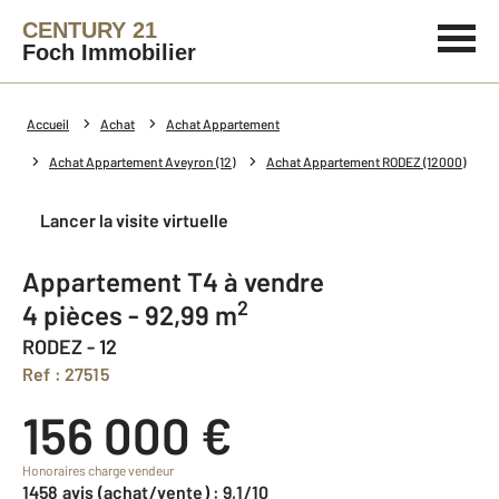
CENTURY 21
Foch Immobilier
Accueil
Achat
Achat Appartement
Achat Appartement Aveyron (12)
Achat Appartement RODEZ (12000)
Lancer la visite virtuelle
Appartement T4 à vendre
2
4 pièces - 92,99 m
RODEZ - 12
Ref : 27515
156 000 €
Honoraires charge vendeur
1458 avis (achat/vente) : 9,1/10