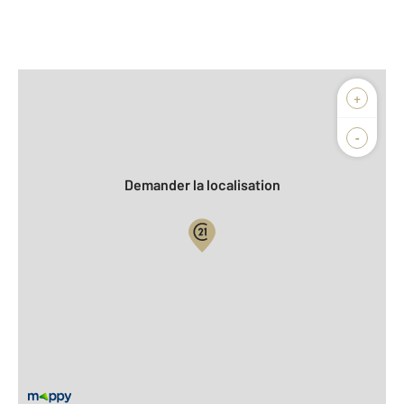
Afficher sur la carte :
+
Agence
Biens vendus
-
Demander la localisation
Vue globale
2
Surface totale : 93,0 m
2
Surface habitable : 93,0 m
Type d'appartement : T4
er
Étage : 1
Nombre de pièces : 4
[Voir le détail]
Type de construction : Traditionnelle