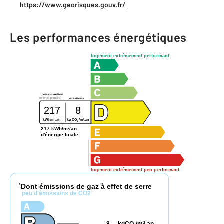
https://www.georisques.gouv.fr/
Les performances énergétiques
logement extrêmement performant
consommation
(énergie primaire)
émissions
217
8
2
2
kWh/m
.an
kg CO
/m
.an
2
217 kWh/m²/an
d'énergie finale
logement extrêmement peu performant
Dont émissions de gaz à effet de serre
*
peu d'émissions de CO2
2