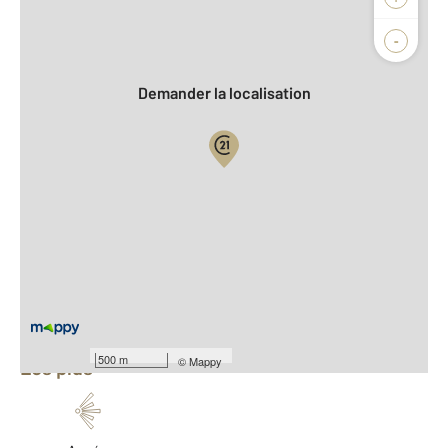
Agence
Biens vendus
-
Demander la localisation
Vue globale
2
Surface totale : 109 m
2
Surface habitable : 109 m
Nombre de pièces : 5
[Voir le détail]
Équipements
500 m
©
Mappy
Les plus