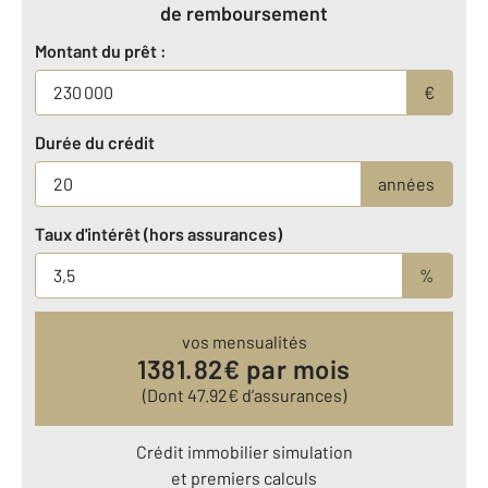
de remboursement
Montant du prêt :
€
Durée du crédit
années
Taux d'intérêt (hors assurances)
%
vos mensualités
1381.82
€ par mois
(Dont
47.92
€ d’assurances)
Crédit immobilier simulation
et premiers calculs