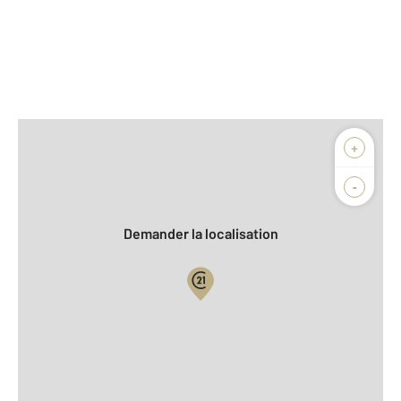
Afficher sur la carte :
+
Agence
Biens vendus
-
Demander la localisation
Vue globale
2
Surface totale : 172,7 m
2
Surface habitable : 172,7 m
Nombre de pièces : 5
[Voir le détail]