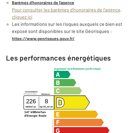
Barèmes d'honoraires de l'agence
Pour consulter les barèmes d'honoraires de l'agence,
cliquez ici
Les informations sur les risques auxquels ce bien est
exposé sont disponibles sur le site Géorisques :
https://www.georisques.gouv.fr/
Les performances énergétiques
logement extrêmement performant
consommation
(énergie primaire)
émissions
226
8
2
2
kWh/m
.an
kg CO
/m
.an
2
147 kWh/m²/an
d'énergie finale