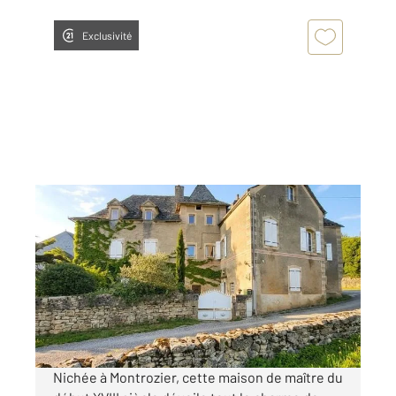
Exclusivité
MONTROZIER 12
2
252 m
, 5 pièces
Ref : 27742
Maison à vendre
391 000 €
Visiter le site dédié
Nichée à Montrozier, cette maison de maître du