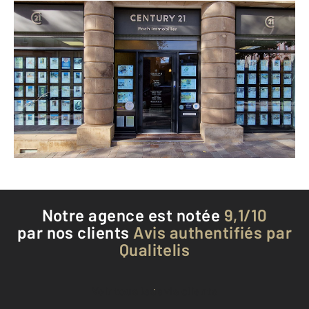
CENTURY 21 Foch Immobilier
8 boulevard Gally
RODEZ - 12000
Envoyer un message
Téléphoner à l'agence
Notre agence est notée
9,1/10
par nos clients
Avis authentifiés par
Qualitelis
Voir tous les avis clients