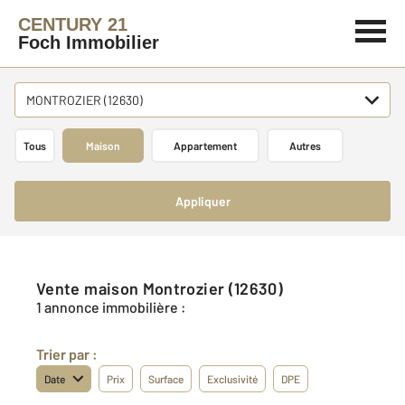
CENTURY 21
Foch Immobilier
MONTROZIER (12630)
Tous
Maison
Appartement
Autres
Appliquer
Vente maison Montrozier (12630)
1 annonce immobilière :
Trier par :
Date
Prix
Surface
Exclusivité
DPE