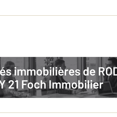
ités immobilières de RO
 21 Foch Immobilier
ls car nous croyons en l'importance de l'écoute et de la formation dans no
e les objectifs globaux de l’agence de Rodez pour l’année 2024, ce mois-ci 