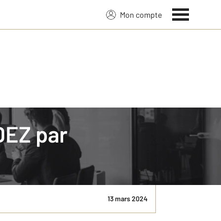
Mon compte
DEZ par
tre métier. A la suite de la réunion « BUSINESS
est ...
13 mars 2024