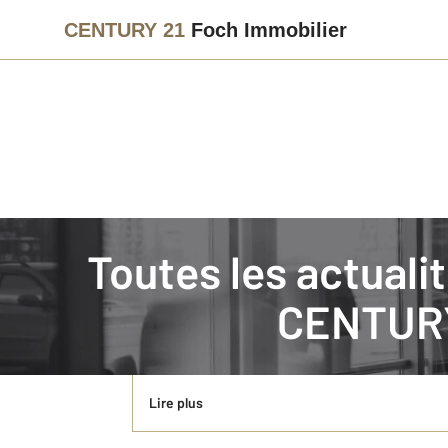
CENTURY 21
Foch Immobilier
Immobilier
Actualités immobilières à RODEZ
Toutes les actual
C Entretien Individuel
CENTURY
Cette semaine est dédiée aux entretiens individue
PLAN » définissant les lignes directrices ainsi qu
Lire plus