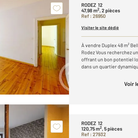
RODEZ 12
2
47,98 m
, 2 pièces
Ref : 26950
Visiter le site dédié
À vendre Duplex 48 m² Bel
Rodez Vous recherchez un 
offrant un bon potentiel lo
dans un quartier dynamique
Voir 
RODEZ 12
2
120,75 m
, 5 pièces
Ref : 27932