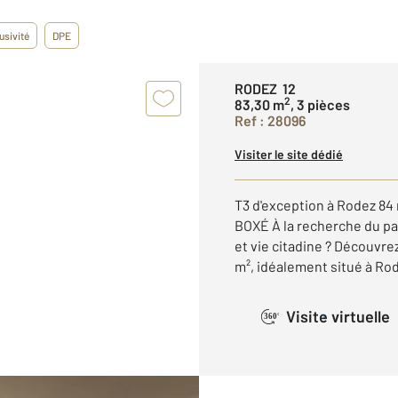
usivité
DPE
RODEZ 12
2
83,30 m
, 3 pièces
Ref : 28096
Visiter le site dédié
T3 d'exception à Rodez 8
BOXÉ À la recherche du par
et vie citadine ? Découvr
m², idéalement situé à Rode
Visite virtuelle
360°