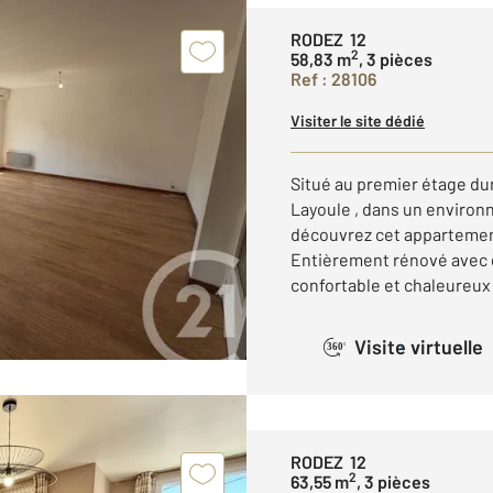
RODEZ 12
2
58,83 m
, 3 pièces
Ref : 28106
Visiter le site dédié
Situé au premier étage du
Layoule , dans un environ
découvrez cet appartement
Entièrement rénové avec g
confortable et chaleureux .
Visite virtuelle
360°
RODEZ 12
2
63,55 m
, 3 pièces