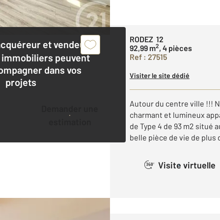
RODEZ 12
acquéreur et vendeur,
2
92,99 m
, 4 pièces
 immobiliers peuvent
Ref : 27515
ompagner dans vos
Visiter le site dédié
projets
Autour du centre ville !!! 
Demander une
charmant et lumineux appa
estimation
de Type 4 de 93 m2 situé a
belle pièce de vie de plus d
Visite virtuelle
360°