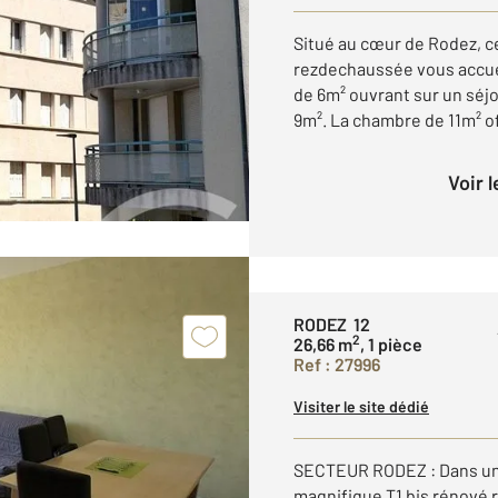
Situé au cœur de Rodez, 
rezdechaussée vous accuei
de 6m² ouvrant sur un séj
9m². La chambre de 11m² of
Voir 
RODEZ 12
2
26,66 m
, 1 pièce
Ref : 27996
Visiter le site dédié
SECTEUR RODEZ : Dans un 
magnifique T1 bis rénové