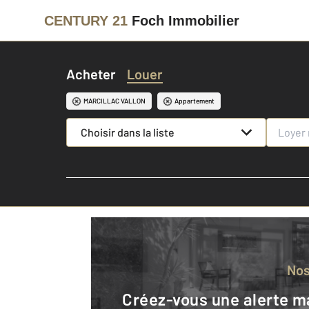
CENTURY 21
Foch Immobilier
Acheter
Louer
MARCILLAC VALLON
Appartement
Choisir dans la liste
No
Créez-vous une alerte mail pour être averti quand une annonce est en ligne et consultez la