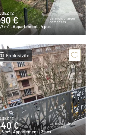
ODEZ 12
990 €
par mois charges
comprises
2
,7 m
, Appartement
, 4 pcs
Exclusivité
ODEZ 12
540 €
par mois charges
comprises
2
,6 m
, Appartement
, 2 pcs