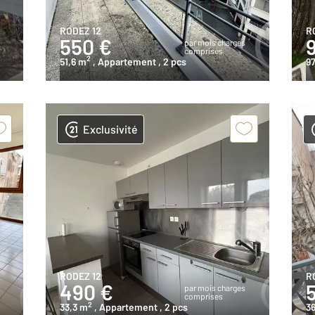
RODEZ 12
R
550 €
s
par mois charges
comprises
2
51,6 m
, Appartement
, 2 pcs
97
Exclusivité
RODEZ 12
R
490 €
s
par mois charges
comprises
2
33,3 m
, Appartement
, 2 pcs
36