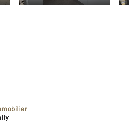
mmobilier
ally
0