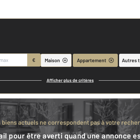
€
Maison
Appartement
Autres 
Afficher plus de critères
s biens actuels ne correspondent pas à votre reche