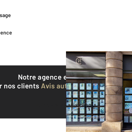
ssage
agence
Notre agence est notée
9,1/10
r nos clients
Avis authentifiés par Qualite
Voir tous les avis clients