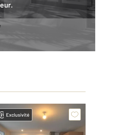
teur.
e
Exclusivité