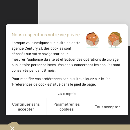
Parlons de vous, parlons biens
500 m
©
Mappy
Votre agence est notée
Achat
Location
Vente
Gestion
9,1
/
10
8,3/10