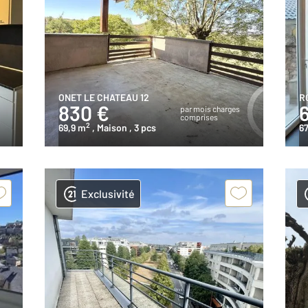
ONET LE CHATEAU 12
R
830 €
s
par mois charges
comprises
2
69,9 m
, Maison
, 3 pcs
67
Exclusivité