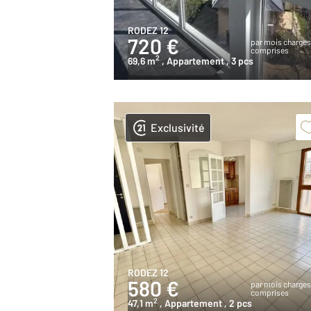
RODEZ 12
720 €
par mois charge
comprises
2
69,6 m
, Appartement
, 3 pcs
Exclusivité
RODEZ 12
580 €
par mois charge
comprises
2
47,1 m
, Appartement
, 2 pcs