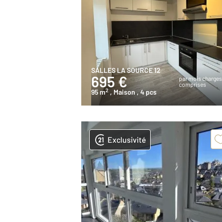
SALLES LA SOURCE 12
695 €
par mois charge
comprises
2
95 m
, Maison
, 4 pcs
Exclusivité