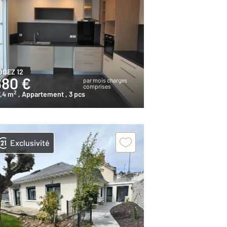
ODEZ 12
680 €
par mois charges
comprises
2
,4 m
, Appartement
, 3 pcs
Exclusivité