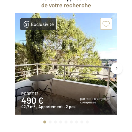
de votre recherche
Exclusivité
RODEZ 12
RO
490 €
8
par mois charges
comprises
2
42,7 m
, Appartement
, 2 pcs
71