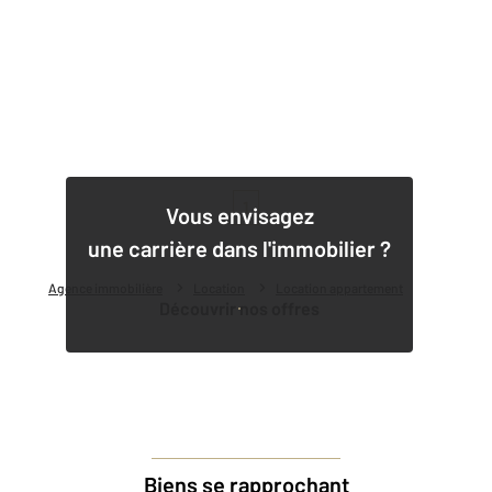
1
Vous envisagez
une carrière dans l'immobilier ?
Agence immobilière
Location
Location appartement
Découvrir nos offres
Biens se rapprochant