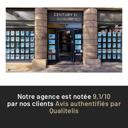
CENTURY 21 Foch Immobilier
8 boulevard Gally
RODEZ - 12000
Envoyer un message
Téléphoner à l'agence
Notre agence est notée
9,1/10
par nos clients
Avis authentifiés par
Qualitelis
Voir tous les avis clients