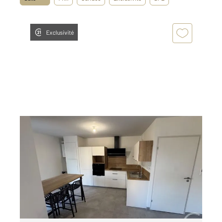
Exclusivité
LUC LA PRIMAUBE 12
2
42,43 m
, 2 pièces
Ref : 28067
Appartement F2 à louer
650 €
par mois charges comprises
Visiter le site dédié