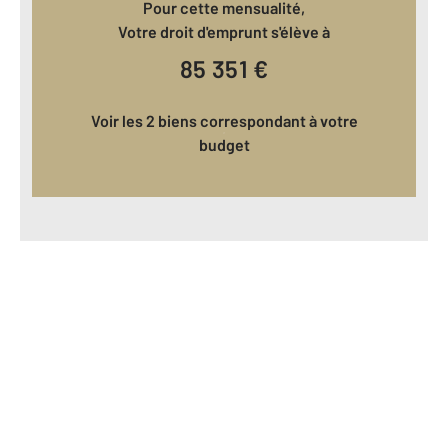
Pour cette mensualité,
Votre droit d'emprunt s'élève à
85 351
€
Voir les 2 biens correspondant à votre
budget