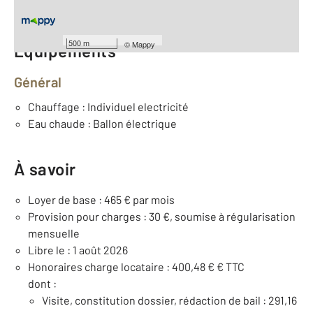
Nombre de pièces : 2
[Voir le détail]
500 m
©
Mappy
Équipements
Général
Chauffage : Individuel electricité
Eau chaude : Ballon électrique
À savoir
Loyer de base : 465 € par mois
Provision pour charges : 30 €, soumise à régularisation
mensuelle
Libre le : 1 août 2026
Honoraires charge locataire : 400,48 € € TTC
dont :
Visite, constitution dossier, rédaction de bail : 291,16