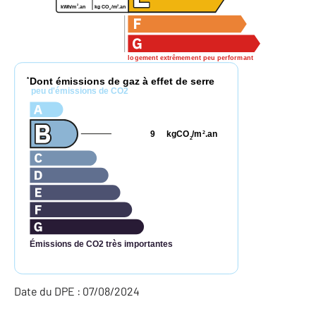
2
2
kg CO
/m
.an
kWh/m
.an
2
logement extrêmement peu performant
Dont émissions de gaz à effet de serre
*
peu d'émissions de CO2
9
kgCO
/m
.an
2
2
Émissions de CO2 très importantes
Date du DPE : 07/08/2024