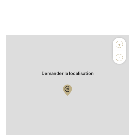
Afficher sur la carte :
+
Agence
-
Demander la localisation
Vue globale
2
Surface totale : 36,1 m
2
Surface habitable : 36,1 m
Type d'appartement : F1 Bis
Étage : Rez-de-chaussée