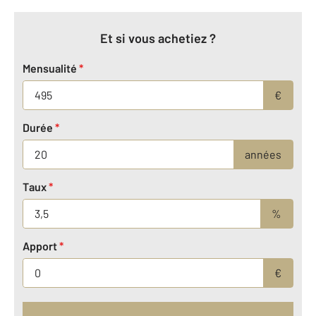
Et si vous achetiez ?
Mensualité
*
€
Durée
*
années
Taux
*
%
Apport
*
€