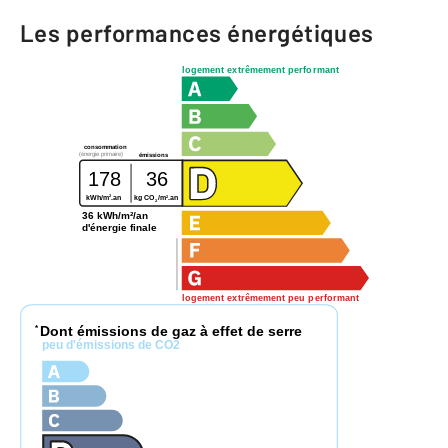
Les performances énergétiques
logement extrêmement performant
consommation
(énergie primaire)
émissions
178
36
2
2
kWh/m
.an
kg CO
/m
.an
2
36 kWh/m²/an
d'énergie finale
logement extrêmement peu performant
Dont émissions de gaz à effet de serre
*
peu d'émissions de CO2