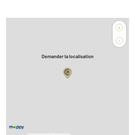
Afficher sur la carte :
+
Agence
-
Demander la localisation
Vue globale
2
Surface totale : 67,6 m
2
Surface habitable : 67,6 m
Type d'appartement : F4
er
Étage : 1
Nombre de pièces : 4
[Voir le détail]
Type de construction : Traditionnelle
Année construction : 1968