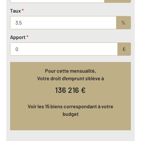
Taux
*
%
Apport
*
€
Pour cette mensualité,
Votre droit d'emprunt s'élève à
136 216
€
Voir les 15 biens correspondant à votre
budget