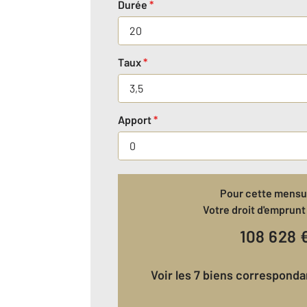
Durée
*
Taux
*
Apport
*
Pour cette mensua
Votre droit d'emprunt 
108 628
Voir les 7 biens correspond