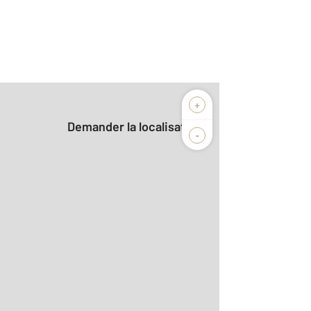
+
Demander la localisation
-
2
aditionnelle