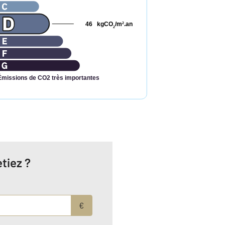
46
kgCO
/m
.an
2
2
Émissions de CO2 très importantes
tiez ?
€