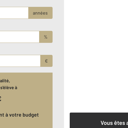
années
%
€
lité,
s'élève à
€
ant à votre budget
Vous êtes 