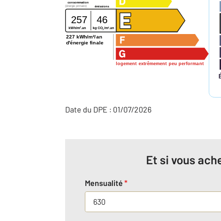
consommation
(énergie primaire)
émissions
257
46
2
2
kg CO
/m
.an
kWh/m
.an
2
227 kWh/m²/an
d'énergie finale
logement extrêmement peu performant
Date du DPE : 01/07/2026
Et si vous ache
Mensualité
*