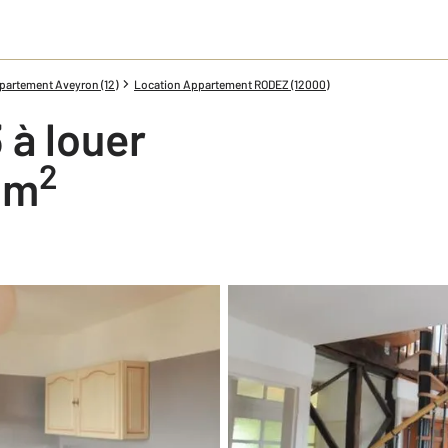
partement Aveyron (12)
Location Appartement RODEZ (12000)
 à louer
2
3 m