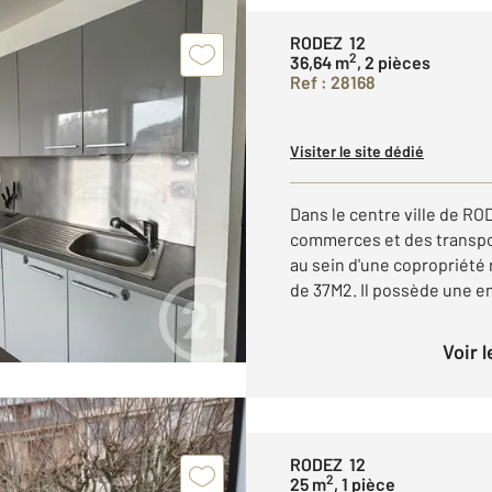
RODEZ 12
2
36,64 m
, 2 pièces
Ref : 28168
Visiter le site dédié
Dans le centre ville de R
commerces et des transpo
au sein d'une copropriété
de 37M2. Il possède une en
Voir 
RODEZ 12
2
25 m
, 1 pièce