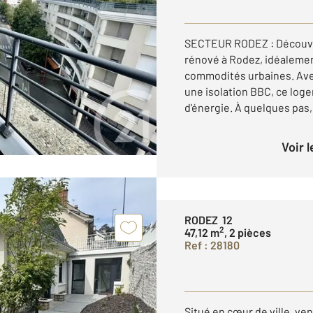
SECTEUR RODEZ : Découvr
rénové à Rodez, idéalement
commodités urbaines. Ave
une isolation BBC, ce log
d'énergie. À quelques pas,
Voir 
RODEZ 12
2
47,12 m
, 2 pièces
Ref : 28180
Situé en cœur de ville, ve