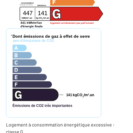
consommation
(énergie primaire)
émissions
447
141
2
2
kg CO
/m
.an
kWh/m
.an
2
441 kWh/m²/an
logement extrêmement peu performant
d'énergie finale
Dont émissions de gaz à effet de serre
*
peu d'émissions de CO2
141
kgCO
/m
.an
2
2
Émissions de CO2 très importantes
Logement à consommation énergétique excessive :
classe G.