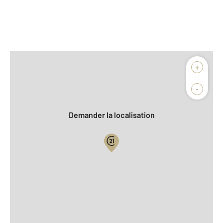
Afficher sur la carte :
+
Agence
Biens vendus
-
Demander la localisation
Vue globale
2
Surface totale : 146 m
2
Surface habitable : 146 m
2
Surface terrain : 900 m
Nombre de pièces : 6
[Voir le détail]