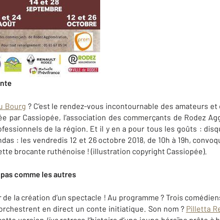
ante
du Bourg
? C’est le rendez-vous incontournable des amateurs et
sée par Cassiopée, l’association des commerçants de Rodez Ag
essionnels de la région. Et il y en a pour tous les goûts : disq
ndas : les vendredis 12 et 26 octobre 2018, de 10h à 19h, convo
cette brocante ruthénoise ! (illustration copyright Cassiopée).
e pas comme les autres
 de la création d’un spectacle ! Au programme ? Trois comédien
orchestrent en direct un conte initiatique. Son nom ?
Pilletta R
 cette version
live
retrace l’histoire d’une jeune héroïne prête à