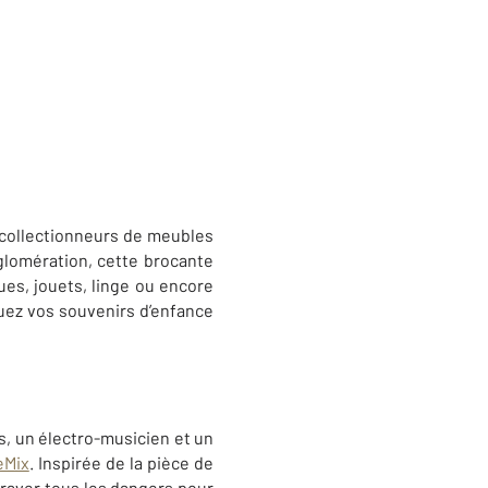
 collectionneurs de meubles
glomération, cette brocante
ues, jouets, linge ou encore
quez vos souvenirs d’enfance
s, un électro-musicien et un
eMix
. Inspirée de la pièce de
 braver tous les dangers pour